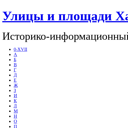
Улицы и площади Х
Историко-информационный
0-XVII
А
Б
В
Г
Д
Е
Ж
З
И
К
Л
М
Н
О
П