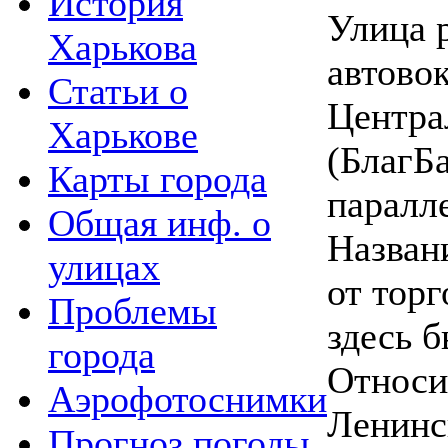
История
Улица 
Харькова
автово
Статьи о
Центра
Харькове
(БлагБа
Карты города
паралл
Общая инф. о
Назван
улицах
от торг
Проблемы
здесь б
города
Относи
Аэрофотоснимки
Ленинс
Прогноз погоды