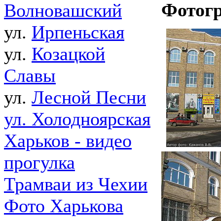
Фотог
Волновашский
ул.
Ирпеньская
ул.
Козацкой
Славы
ул.
Лесной Песни
ул. Холодноярская
Харьков - видео
прогулка
Трамваи из Чехии
Фото Харькова