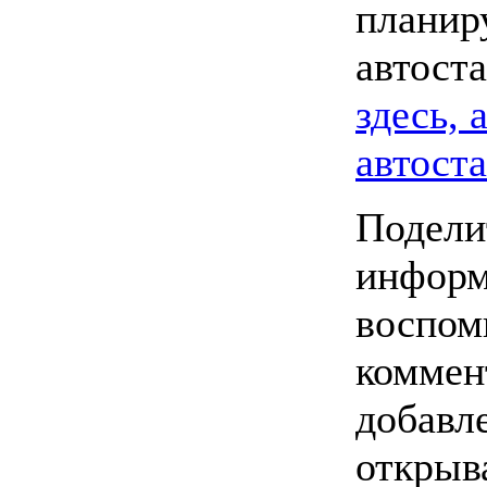
планир
автост
здесь, 
автост
Подели
информ
воспом
коммен
добавл
открыв