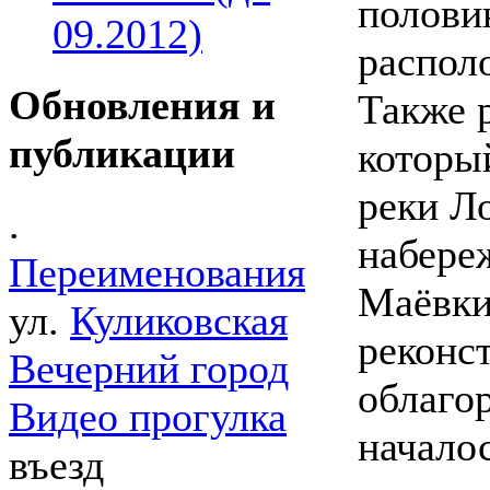
полови
09.2012)
распол
Обновления и
Также р
публикации
которы
реки Л
.
набере
Переименования
Маёвки
ул.
Куликовская
реконс
Вечерний город
облаго
Видео прогулка
началос
въезд