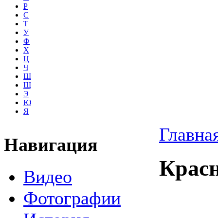
Р
С
Т
У
Ф
Х
Ц
Ч
Ш
Щ
Э
Ю
Я
Главна
Навигация
Крас
Видео
Фотографии