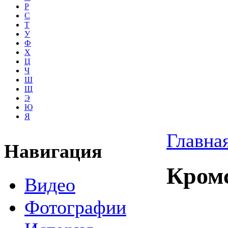
Р
С
Т
У
Ф
Х
Ц
Ч
Ш
Щ
Э
Ю
Я
Главна
Навигация
Кром
Видео
Фотографии