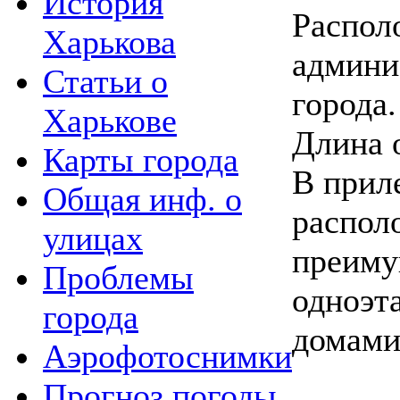
История
Распол
Харькова
админи
Статьи о
города.
Харькове
Длина 
Карты города
В прил
Общая инф. о
распол
улицах
преим
Проблемы
одноэ
города
домами
Аэрофотоснимки
Прогноз погоды