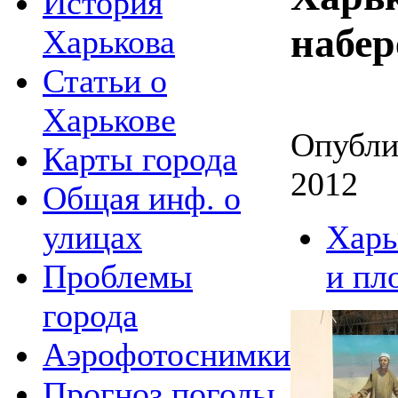
История
набе
Харькова
Статьи о
Харькове
Опубли
Карты города
2012
Общая инф. о
улицах
Харь
Проблемы
и пл
города
Аэрофотоснимки
Прогноз погоды