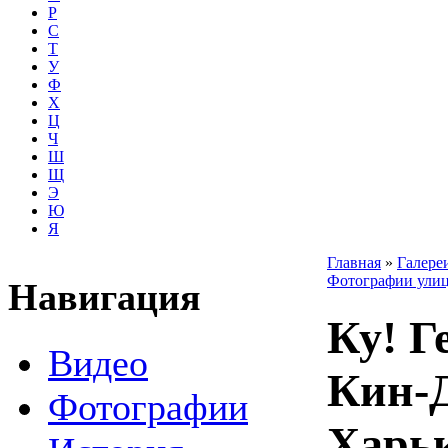
Р
С
Т
У
Ф
Х
Ц
Ч
Ш
Щ
Э
Ю
Я
Главная
»
Галере
Фотографии улиц
Навигация
Ку! Г
Видео
Кин-Д
Фотографии
Харь