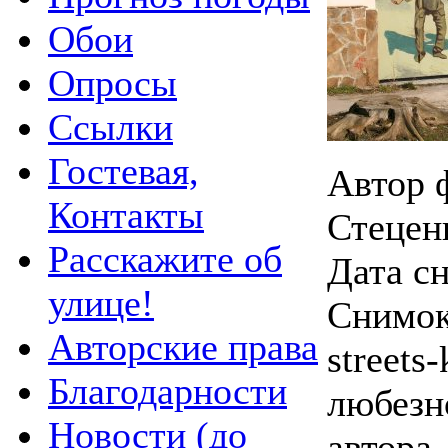
Обои
Опросы
Ссылки
Гостевая,
Автор 
Контакты
Стецен
Расскажите об
Дата с
улице!
Снимок
Авторские права
streets-
Благодарности
любезн
Новости (до
автора.