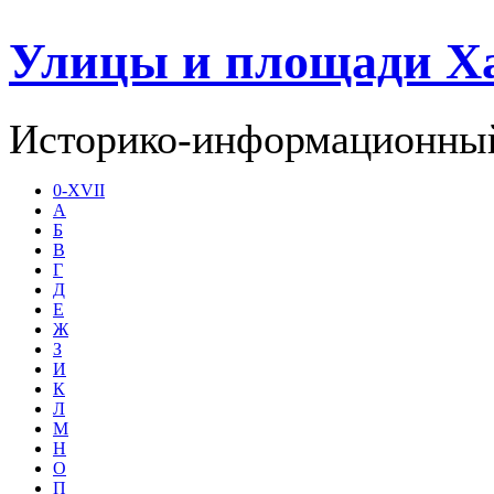
Улицы и площади Х
Историко-информационный
0-XVII
А
Б
В
Г
Д
Е
Ж
З
И
К
Л
М
Н
О
П