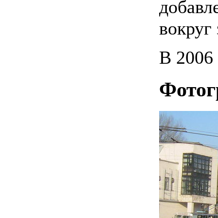
добавл
вокруг 
В 2006
Фотог