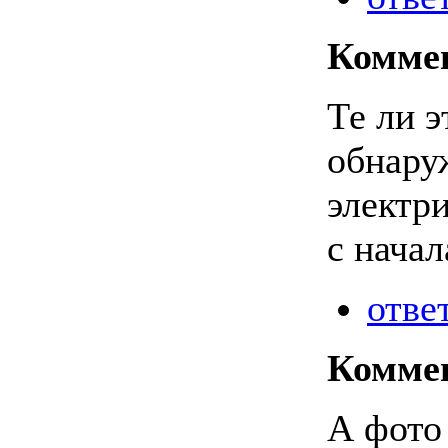
Комме
Те ли э
обнаруж
электри
с начал
отве
Комме
А фото 