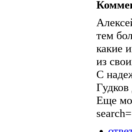
Комме
Алексей
тем бо
какие 
из свои
С наде
Гудков
Еще мож
search
отве