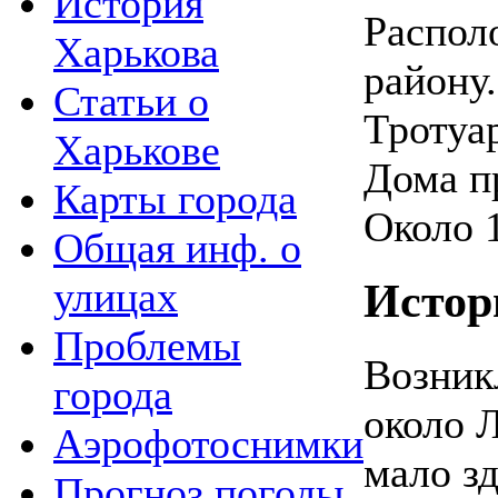
История
Распол
Харькова
району.
Статьи о
Тротуа
Харькове
Дома п
Карты города
Около 
Общая инф. о
улицах
Истор
Проблемы
Возникл
города
около 
Аэрофотоснимки
мало зд
Прогноз погоды