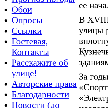
ее нача
Обои
В XVII
Опросы
улицы р
Ссылки
вплотн
Гостевая,
Кузнеч
Контакты
здания
Расскажите об
улице!
За год
Авторские права
«Спорт
Благодарности
«Элект
Новости (до