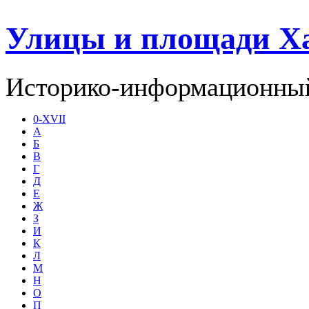
Улицы и площади Х
Историко-информационный
0-XVII
А
Б
В
Г
Д
Е
Ж
З
И
К
Л
М
Н
О
П