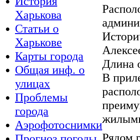
История
Распол
Харькова
админи
Статьи о
Истори
Харькове
Алексе
Карты города
Длина 
Общая инф. о
В прил
улицах
распол
Проблемы
преиму
города
жилыми
Аэрофотоснимки
Рядом 
Прогноз погоды