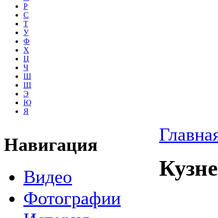
Р
С
Т
У
Ф
Х
Ц
Ч
Ш
Щ
Э
Ю
Я
Главна
Навигация
Кузне
Видео
Фотографии