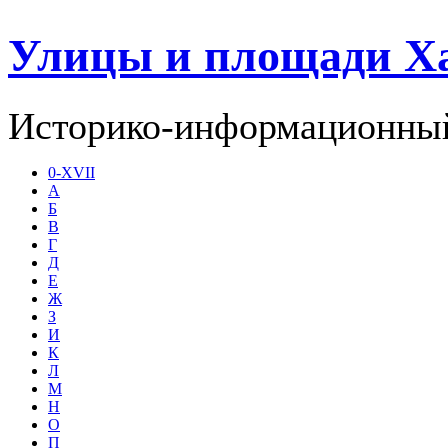
Улицы и площади Х
Историко-информационный
0-XVII
А
Б
В
Г
Д
Е
Ж
З
И
К
Л
М
Н
О
П