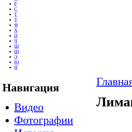
Р
С
Т
У
Ф
Х
Ц
Ч
Ш
Щ
Э
Ю
Я
Главна
Навигация
Лиман
Видео
Фотографии