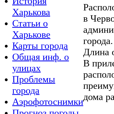
История
Распол
Харькова
в Черв
Статьи о
админи
Харькове
города.
Карты города
Длина 
Общая инф. о
В прил
улицах
распол
Проблемы
преиму
города
дома р
Аэрофотоснимки
Прогноз погоды