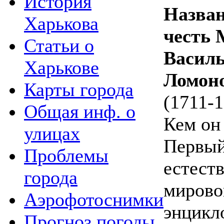
История
Назван
Харькова
честь 
Статьи о
Васил
Харькове
Ломон
Карты города
(1711-1
Общая инф. о
Кем он
улицах
Первый
Проблемы
естест
города
мирово
Аэрофотоснимки
энцикл
Прогноз погоды