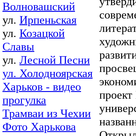
утверд
Волновашский
соврем
ул.
Ирпеньская
литера
ул.
Козацкой
художн
Славы
развит
ул.
Лесной Песни
просве
ул. Холодноярская
эконом
Харьков - видео
проект
прогулка
универ
Трамваи из Чехии
названн
Фото Харькова
Открыл