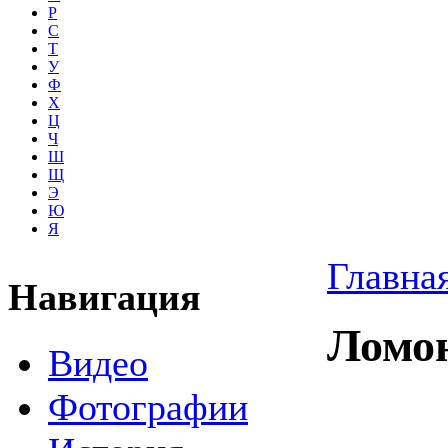
Р
С
Т
У
Ф
Х
Ц
Ч
Ш
Щ
Э
Ю
Я
Главна
Навигация
Ломо
Видео
Фотографии