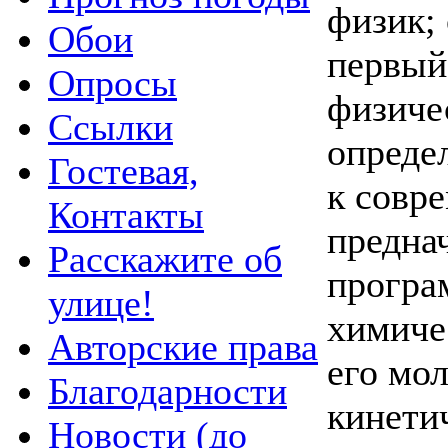
физик; 
Обои
первый
Опросы
физиче
Ссылки
опреде
Гостевая,
к совр
Контакты
предна
Расскажите об
програ
улице!
химиче
Авторские права
его мо
Благодарности
кинетич
Новости (до