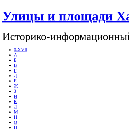
Улицы и площади Х
Историко-информационный
0-XVII
А
Б
В
Г
Д
Е
Ж
З
И
К
Л
М
Н
О
П