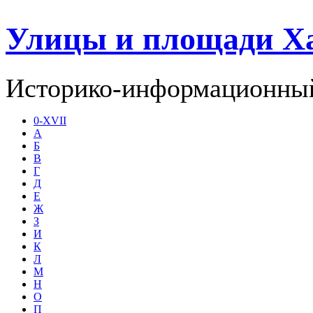
Улицы и площади Х
Историко-информационный
0-XVII
А
Б
В
Г
Д
Е
Ж
З
И
К
Л
М
Н
О
П