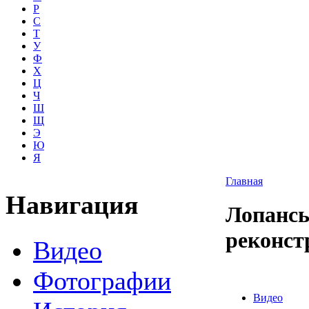
Р
С
Т
У
Ф
Х
Ц
Ч
Ш
Щ
Э
Ю
Я
Главная
Навигация
Лопансь
реконстр
Видео
Фотографии
Видео