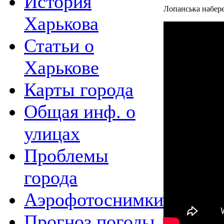
История
Лопанська набереж
Харькова
Статьи о
Харькове
Карты города
Общая инф. о
улицах
Проблемы
города
Аэрофотоснимки
Прогноз погоды