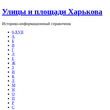
Улицы и площади Харькова
Историко-информационный справочник
0-XVII
А
Б
В
Г
Д
Е
Ж
З
И
К
Л
М
Н
О
П
Р
С