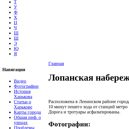
Т
У
Ф
Х
Ц
Ч
Ш
Щ
Э
Ю
Я
Главная
Навигация
Лопанская набере
Видео
Фотографии
История
Харькова
Расположена в Ленинском районе города
Статьи о
10 минут пешего хода от станций метро
Харькове
Дорога и тротуары асфальтированы.
Карты города
Общая инф. о
улицах
Фотографии:
Проблемы