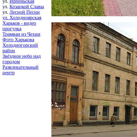
ул.
Ирпеньская
ул.
Козацкой Славы
ул.
Лесной Песни
ул. Холодноярская
Харьков - видео
прогулка
Трамваи из Чехии
Фото Харькова
Холодногорский
район
Звёздное небо над
городом
Развлекательный
центр