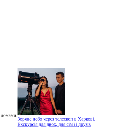
 домами.
Зоряне небо через телескоп в Харкові.
Екскурсія для двох, для сім'ї і друзів