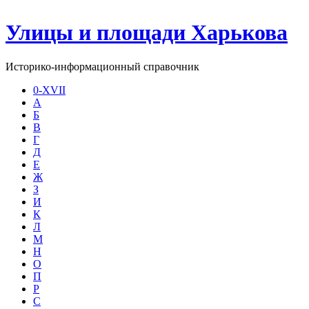
Улицы и площади Харькова
Историко-информационный справочник
0-XVII
А
Б
В
Г
Д
Е
Ж
З
И
К
Л
М
Н
О
П
Р
С