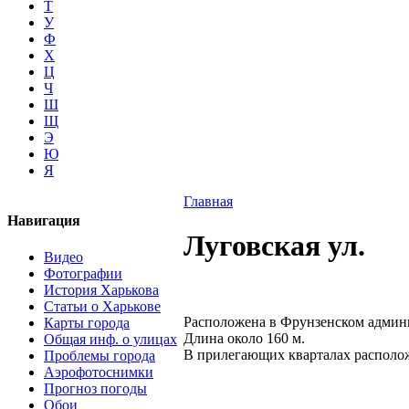
Т
У
Ф
Х
Ц
Ч
Ш
Щ
Э
Ю
Я
Главная
Навигация
Луговская ул.
Видео
Фотографии
История Харькова
Статьи о Харькове
Расположена в Фрунзенском админ
Карты города
Длина около 160 м.
Общая инф. о улицах
В прилегающих кварталах располо
Проблемы города
Аэрофотоснимки
Прогноз погоды
Обои