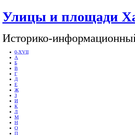
Улицы и площади Х
Историко-информационный
0-XVII
А
Б
В
Г
Д
Е
Ж
З
И
К
Л
М
Н
О
П