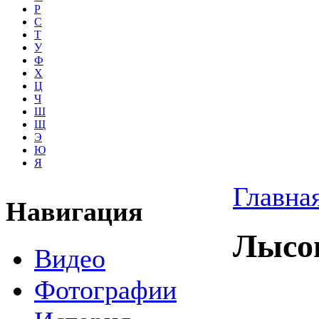
Р
С
Т
У
Ф
Х
Ц
Ч
Ш
Щ
Э
Ю
Я
Главна
Навигация
Лысог
Видео
Фотографии