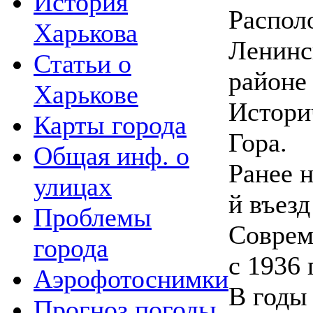
История
Распол
Харькова
Ленинс
Статьи о
районе 
Харькове
Истори
Карты города
Гора.
Общая инф. о
Ранее 
улицах
й въезд
Проблемы
Соврем
города
с 1936 г
Аэрофотоснимки
В годы
Прогноз погоды