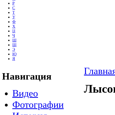
Р
С
Т
У
Ф
Х
Ц
Ч
Ш
Щ
Э
Ю
Я
Главна
Навигация
Лысог
Видео
Фотографии