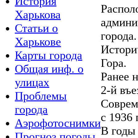
История
Распол
Харькова
админи
Статьи о
города.
Харькове
Истори
Карты города
Гора.
Общая инф. о
Ранее 
улицах
2-й въе
Проблемы
Соврем
города
с 1936 г
Аэрофотоснимки
В годы
Прогноз погоды