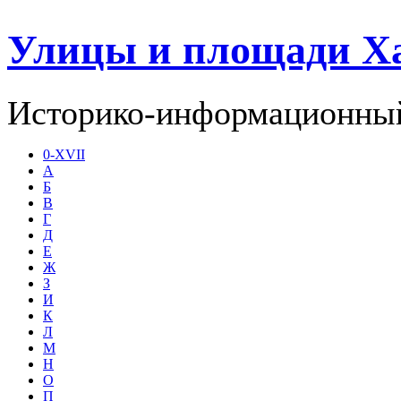
Улицы и площади Х
Историко-информационный
0-XVII
А
Б
В
Г
Д
Е
Ж
З
И
К
Л
М
Н
О
П