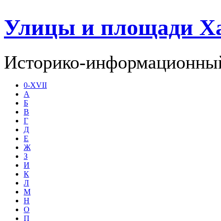
Улицы и площади Х
Историко-информационный
0-XVII
А
Б
В
Г
Д
Е
Ж
З
И
К
Л
М
Н
О
П