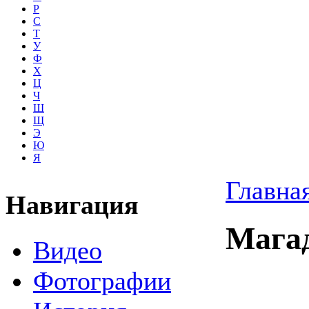
Р
С
Т
У
Ф
Х
Ц
Ч
Ш
Щ
Э
Ю
Я
Главна
Навигация
Мага
Видео
Фотографии