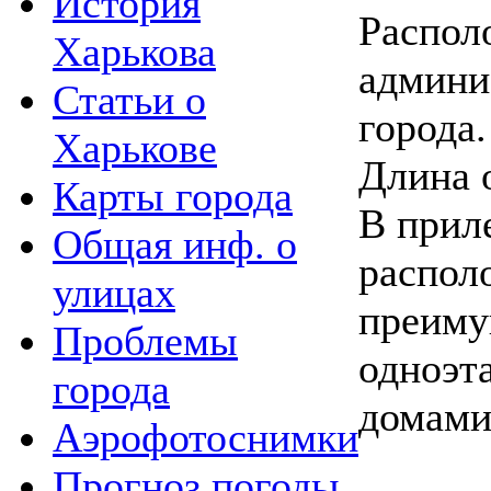
История
Распол
Харькова
админи
Статьи о
города.
Харькове
Длина 
Карты города
В прил
Общая инф. о
распол
улицах
преим
Проблемы
одноэ
города
домами
Аэрофотоснимки
Прогноз погоды