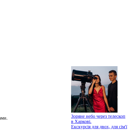
Зоряне небо через телескоп
ами.
в Харкові.
Екскурсія для двох, для сім'ї