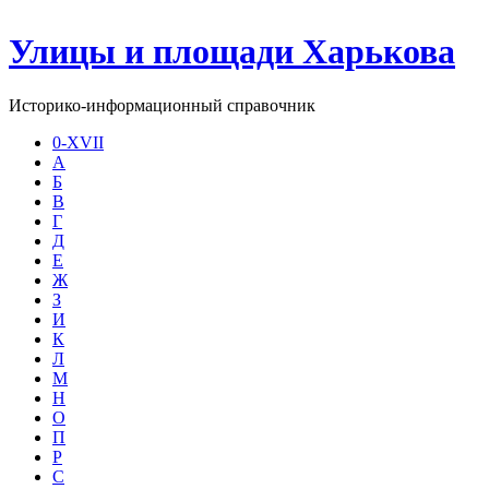
Улицы и площади Харькова
Историко-информационный справочник
0-XVII
А
Б
В
Г
Д
Е
Ж
З
И
К
Л
М
Н
О
П
Р
С