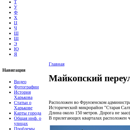
Т
У
Ф
Х
Ц
Ч
Ш
Щ
Э
Ю
Я
Главная
Навигация
Майкопский переу
Видео
Фотографии
История
Харькова
Расположен во Фрунзенском администра
Статьи о
Исторический микрорайон "Старая Салт
Харькове
Длина около 150 метров. Дорога не заас
Карты города
В прилегающих кварталах расположен 
Общая инф. о
улицах
Проблемы