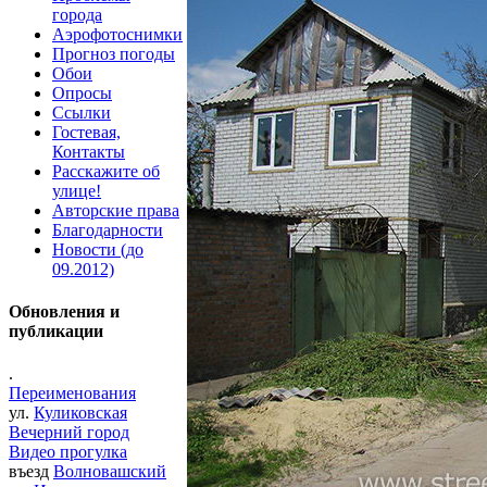
города
Аэрофотоснимки
Прогноз погоды
Обои
Опросы
Ссылки
Гостевая,
Контакты
Расскажите об
улице!
Авторские права
Благодарности
Новости (до
09.2012)
Обновления и
публикации
.
Переименования
ул.
Куликовская
Вечерний город
Видео прогулка
въезд
Волновашский