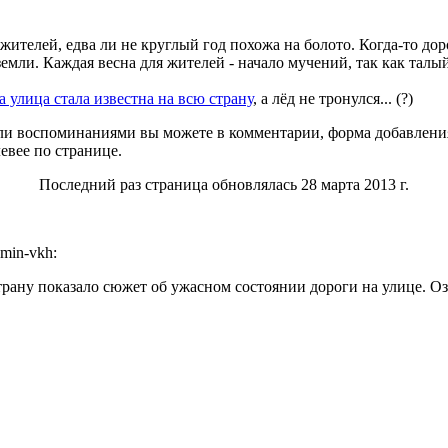
ителей, едва ли не круглый год похожа на болото. Когда-то до
 земли. Каждая весна для жителей - начало мучений, так как талы
а улица стала известна на всю страну
, а лёд не тронулся... (?)
и воспоминаниями вы можете в комментарии, форма добавления
евее по странице.
Последний раз страница обновлялась 28 марта 2013 г.
dmin-vkh:
рану показало сюжет об ужасном состоянии дороги на улице. Оз