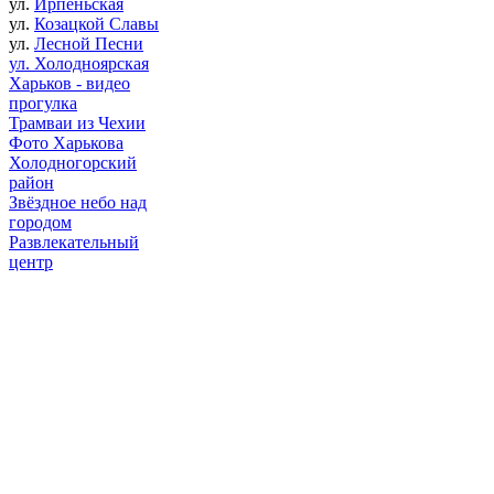
ул.
Ирпеньская
ул.
Козацкой Славы
ул.
Лесной Песни
ул. Холодноярская
Харьков - видео
прогулка
Трамваи из Чехии
Фото Харькова
Холодногорский
район
Звёздное небо над
городом
Развлекательный
центр