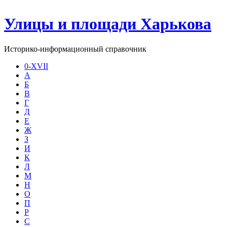
Улицы и площади Харькова
Историко-информационный справочник
0-XVII
А
Б
В
Г
Д
Е
Ж
З
И
К
Л
М
Н
О
П
Р
С