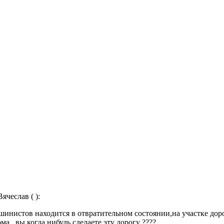
ячеслав ( ):
инистов находится в отвратительном состоянии,на участке дор
а , вы когда нибудь сделаете эту дорогу ????