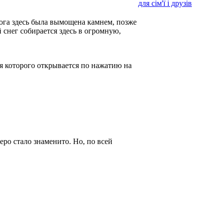
для сім'ї і друзів
рога здесь была вымощена камнем, позже
й снег собирается здесь в огромную,
 которого открывается по нажатию на
еро стало знаменито. Но, по всей