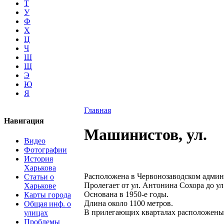
Т
У
Ф
Х
Ц
Ч
Ш
Щ
Э
Ю
Я
Главная
Навигация
Машинистов, ул.
Видео
Фотографии
История
Харькова
Расположена в Червонозаводском админ
Статьи о
Пролегает от ул. Антонина Сохора до ул
Харькове
Основана в 1950-е годы.
Карты города
Длина около 1100 метров.
Общая инф. о
В прилегающих кварталах расположены
улицах
Проблемы