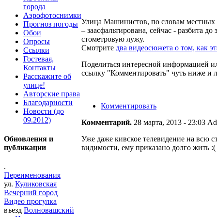
города
Аэрофотоснимки
Улица Машинистов, по словам местных ж
Прогноз погоды
– заасфальтирована, сейчас - разбита до
Обои
стометровую лужу.
Опросы
Смотрите
два видеосюжета о том, как эт
Ссылки
Гостевая,
Поделиться интересной информацией ил
Контакты
ссылку "Комментировать" чуть ниже и л
Расскажите об
улице!
Авторские права
Благодарности
Комментировать
Новости (до
09.2012)
Комментарий.
28 марта, 2013 - 23:03 A
Обновления и
Уже даже кивское телевидение на всю ст
публикации
видимости, ему приказано долго жить :(
.
Переименования
ул.
Куликовская
Вечерний город
Видео прогулка
въезд
Волновашский