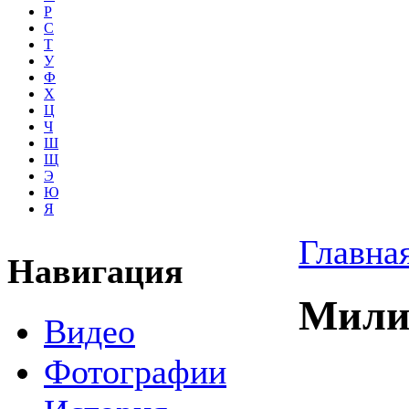
Р
С
Т
У
Ф
Х
Ц
Ч
Ш
Щ
Э
Ю
Я
Главна
Навигация
Мили
Видео
Фотографии