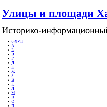
Улицы и площади Х
Историко-информационный
0-XVII
А
Б
В
Г
Д
Е
Ж
З
И
К
Л
М
Н
О
П