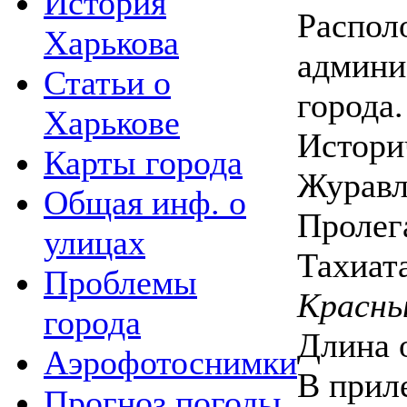
История
Распол
Харькова
админи
Статьи о
города.
Харькове
Истори
Карты города
Журавл
Общая инф. о
Пролег
улицах
Тахиат
Проблемы
Красн
города
Длина 
Аэрофотоснимки
В прил
Прогноз погоды