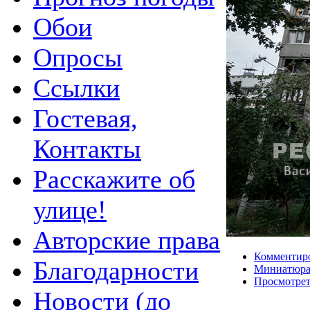
Обои
Опросы
Ссылки
Гостевая,
Контакты
Расскажите об
улице!
Авторские права
Комментир
Благодарности
Миниатюр
Просмотрет
Новости (до