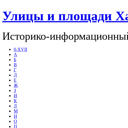
Улицы и площади Х
Историко-информационный
0-XVII
А
Б
В
Г
Д
Е
Ж
З
И
К
Л
М
Н
О
П