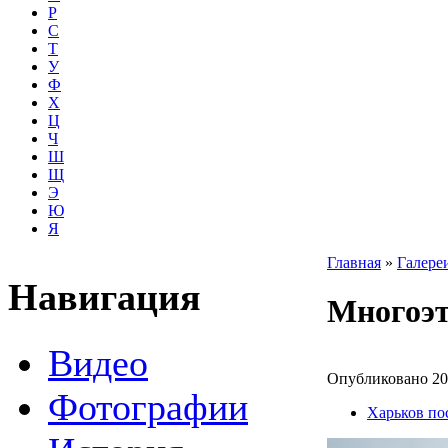
Р
С
Т
У
Ф
Х
Ц
Ч
Ш
Щ
Э
Ю
Я
Главная
»
Галере
Навигация
Многоэт
Видео
Опубликовано 20t
Фотографии
Харьков пос