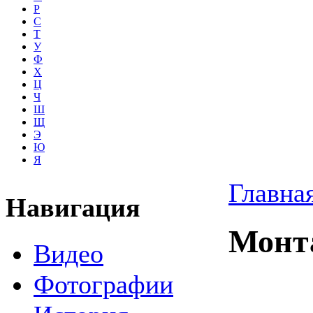
Р
С
Т
У
Ф
Х
Ц
Ч
Ш
Щ
Э
Ю
Я
Главна
Навигация
Монт
Видео
Фотографии