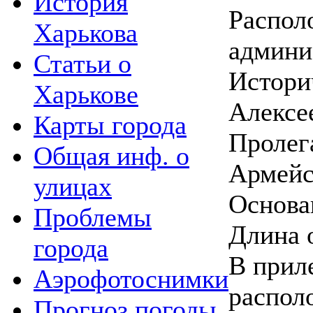
История
Распол
Харькова
админи
Статьи о
Истори
Харькове
Алексе
Карты города
Пролега
Общая инф. о
Армейс
улицах
Основан
Проблемы
Длина 
города
В прил
Аэрофотоснимки
распол
Прогноз погоды