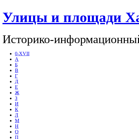
Улицы и площади Х
Историко-информационный
0-XVII
А
Б
В
Г
Д
Е
Ж
З
И
К
Л
М
Н
О
П