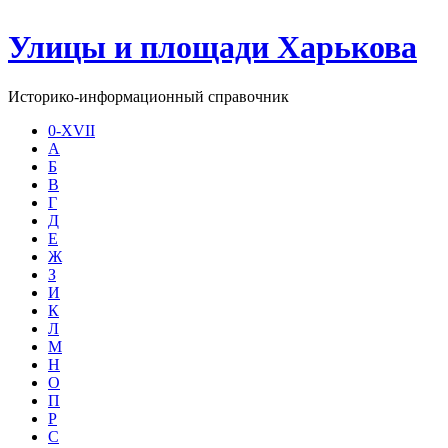
Улицы и площади Харькова
Историко-информационный справочник
0-XVII
А
Б
В
Г
Д
Е
Ж
З
И
К
Л
М
Н
О
П
Р
С