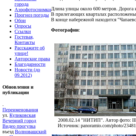
города
Длина улицы около 600 метров. Дорога 
Аэрофотоснимки
В прилегающих кварталах расположены 
Прогноз погоды
В конце набережной находится "Чапаевс
Обои
Опросы
Фотографии
:
Ссылки
Гостевая,
Контакты
Расскажите об
улице!
Авторские права
Благодарности
Новости (до
09.2012)
Обновления и
публикации
.
Переименования
ул.
Куликовская
2008.02.14 "НИТИП". Автор фото: II
Вечерний город
Источник: panoramio.com/photo/2348
Видео прогулка
въезд
Волновашский