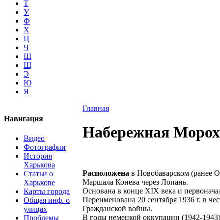
Т
У
Ф
Х
Ц
Ч
Ш
Щ
Э
Ю
Я
Главная
Навигация
Набережная Морохо
Видео
Фотографии
История
Харькова
Расположена
в Новобаварском (ранее О
Статьи о
Маршала Конева через Лопань.
Харькове
Основана в конце XIX века и первонача
Карты города
Переименована 20 сентября 1936 г. в ч
Общая инф. о
Гражданской войны.
улицах
В годы немецкой оккупации (1942-1943)
Проблемы