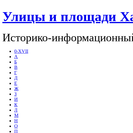
Улицы и площади Х
Историко-информационный
0-XVII
А
Б
В
Г
Д
Е
Ж
З
И
К
Л
М
Н
О
П