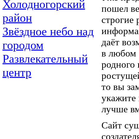
Холодногорский
пошел ве
район
строгие 
Звёздное небо над
информа
даёт во
городом
в любом 
Развлекательный
родного 
центр
ростущей
то вы за
укажите 
лучше вм
Сайт сущ
создател