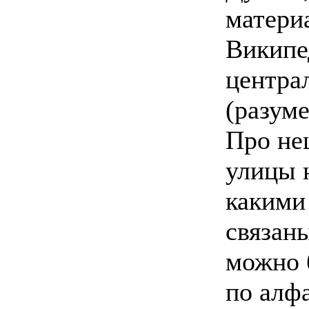
материа
Википе
центра
(разуме
Про не
улицы 
какими
связаны
можно 
по алфа