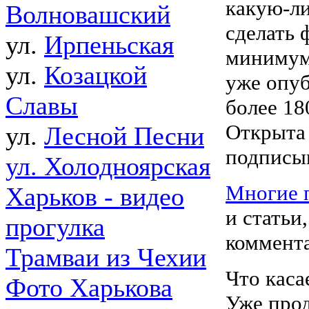
какую-ли
Волновашский
сделать 
ул.
Ирпеньская
минимум 
ул.
Козацкой
уже опуб
Славы
более 18
Открыта 
ул.
Лесной Песни
подписыв
ул. Холодноярская
Многие 
Харьков - видео
и статьи
прогулка
коммента
Трамваи из Чехии
Что каса
Фото Харькова
Уже прод