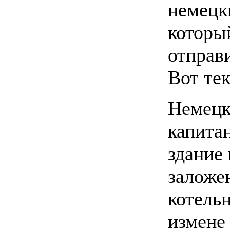
немецк
которы
отправ
Вот тек
Немецк
капита
здание
заложе
котель
измене