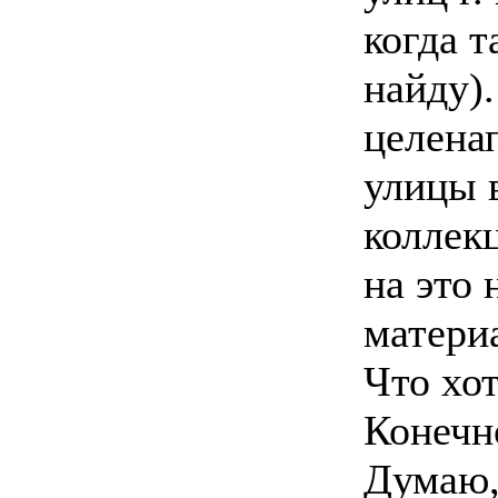
когда 
найду)
целена
улицы 
коллекц
на это 
матери
Что хо
Конечно
Думаю,