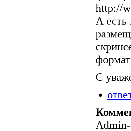
http://
А есть
размещ
скринсе
формат
С уваж
отве
Комме
Admin-