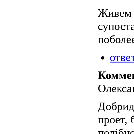
Живем 
супост
поболе
отве
Комме
Олексан
Добрид
проет, 
подібн