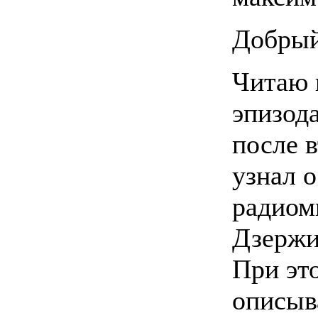
Добрый
Читаю 
эпизода
после 
узнал о
радиом
Дзержи
При эт
описыв