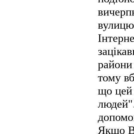
вичерп
вулицю
Інтерн
зацікав
райони 
тому вб
що цей 
людей".
допомо
Якщо Ва