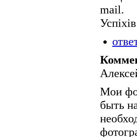
mail.
Успіхів
отве
Комме
Алексей
Мои фо
быть н
необхо
фотогр