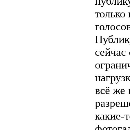
публик
только
голосо
Публик
сейчас 
ограни
нагруз
всё же
разреше
какие-
фотога