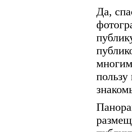
Да, сп
фотогра
публик
публико
многим
пользу 
знакомы
Панора
размеща