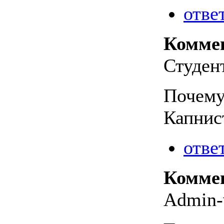
отве
Комме
Студент
Почему
Капнис
отве
Комме
Admin-