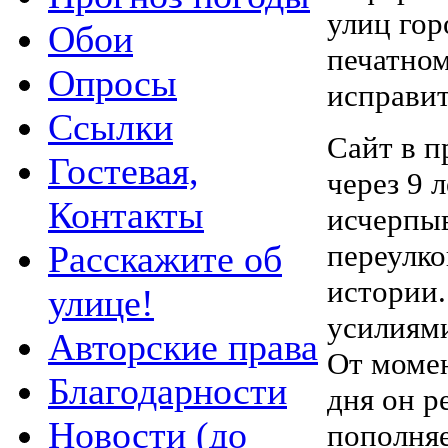
улиц гор
Обои
печатном
Опросы
исправит
Ссылки
Сайт в п
Гостевая,
через 9 
Контакты
исчерпы
Расскажите об
переулко
истории
улице!
усилиям
Авторские права
От момен
Благодарности
дня он р
Новости (до
пополня