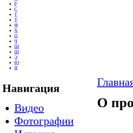
Р
С
Т
У
Ф
Х
Ц
Ч
Ш
Щ
Э
Ю
Я
Главна
Навигация
О про
Видео
Фотографии