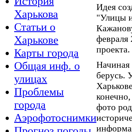
История
Идея соз
Харькова
"Улицы 
Статьи о
Кажанов
Харькове
февраля 
проекта.
Карты города
Общая инф. о
Начиная 
берусь. У
улицах
Харькове
Проблемы
конечно,
города
фото род
Аэрофотоснимки
историче
информац
Прогноз погоды