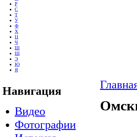
Р
С
Т
У
Ф
Х
Ц
Ч
Ш
Щ
Э
Ю
Я
Главна
Навигация
Омски
Видео
Фотографии