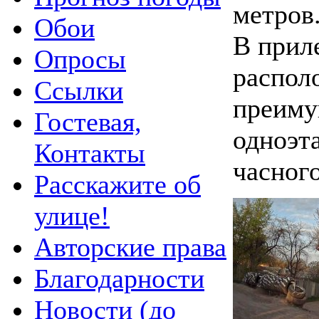
метров
Обои
В прил
Опросы
распол
Ссылки
преиму
Гостевая,
одноэт
Контакты
часного
Расскажите об
улице!
Авторские права
Благодарности
Новости (до