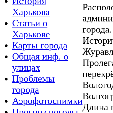
История
Распол
Харькова
админи
Статьи о
города.
Харькове
Истори
Карты города
Журавл
Общая инф. о
Пролега
улицах
перекр
Проблемы
Волого
города
Волгог
Аэрофотоснимки
Длина 
Прогноз погоды