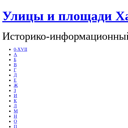
Улицы и площади Х
Историко-информационный
0-XVII
А
Б
В
Г
Д
Е
Ж
З
И
К
Л
М
Н
О
П