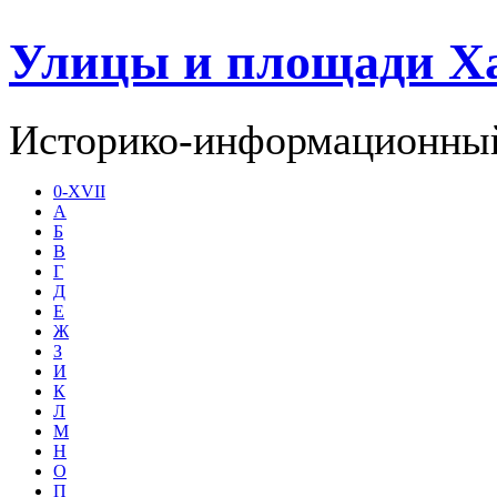
Улицы и площади Х
Историко-информационный
0-XVII
А
Б
В
Г
Д
Е
Ж
З
И
К
Л
М
Н
О
П