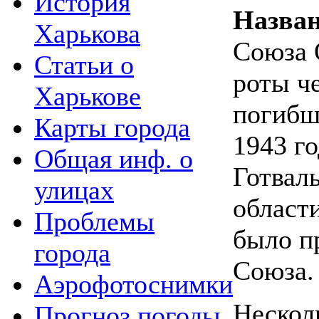
История
Назва
Харькова
Союза 
Статьи о
роты че
Харькове
погибш
Карты города
1943 г
Общая инф. о
Готвал
улицах
област
Проблемы
было п
города
Союза.
Аэрофотоснимки
Нескол
Прогноз погоды