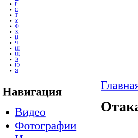
Р
С
Т
У
Ф
Х
Ц
Ч
Ш
Щ
Э
Ю
Я
Главна
Навигация
Отак
Видео
Фотографии