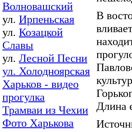
Волновашский
В восто
ул.
Ирпеньская
вливае
ул.
Козацкой
находи
Славы
прогул
ул.
Лесной Песни
Павлов
ул. Холодноярская
культу
Харьков - видео
Горьког
прогулка
Длина 
Трамваи из Чехии
Фото Харькова
Источн