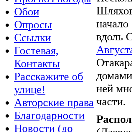
Шляхов
Обои
начало
Опросы
вдоль 
Ссылки
Август
Гостевая,
Отакар
Контакты
домами 
Расскажите об
ней мн
улице!
части.
Авторские права
Благодарности
Распо
Новости (до
(Дзерж