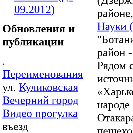
09.2012)
районе
Науки 
Обновления и
"Ботан
публикации
район 
.
Рядом 
Переименования
источн
ул.
Куликовская
«Харько
Вечерний город
народе
Видео прогулка
Отакар
въезд
пешехо