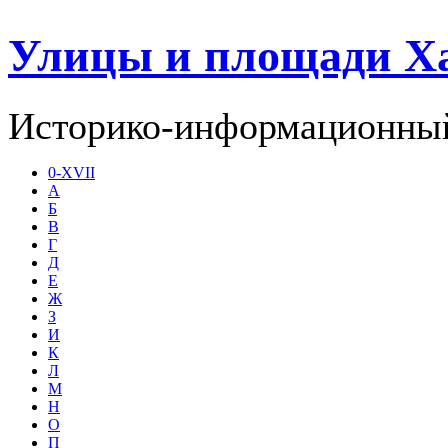
Улицы и площади Х
Историко-информационный
0-XVII
А
Б
В
Г
Д
Е
Ж
З
И
К
Л
М
Н
О
П