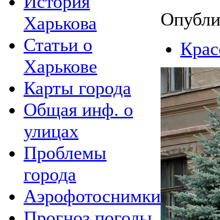
История
Опубли
Харькова
Статьи о
Крас
Харькове
Карты города
Общая инф. о
улицах
Проблемы
города
Аэрофотоснимки
Прогноз погоды