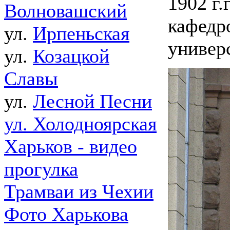
1902 г.
Волновашский
кафедр
ул.
Ирпеньская
универ
ул.
Козацкой
Славы
ул.
Лесной Песни
ул. Холодноярская
Харьков - видео
прогулка
Трамваи из Чехии
Фото Харькова