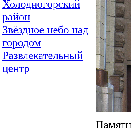
Холодногорский
район
Звёздное небо над
городом
Развлекательный
центр
Памятни