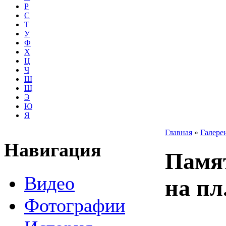
Р
С
Т
У
Ф
Х
Ц
Ч
Ш
Щ
Э
Ю
Я
Главная
»
Галере
Навигация
Памя
Видео
на пл
Фотографии