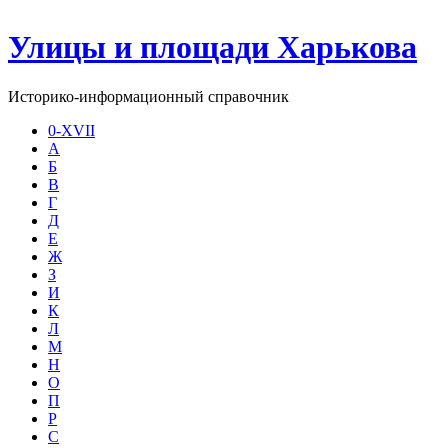
Улицы и площади Харькова
Историко-информационный справочник
0-XVII
А
Б
В
Г
Д
Е
Ж
З
И
К
Л
М
Н
О
П
Р
С