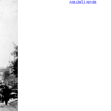
для сім'ї і друзів