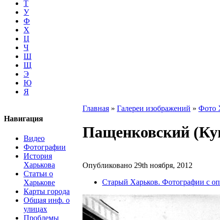
Т
У
Ф
Х
Ц
Ч
Ш
Щ
Э
Ю
Я
Главная
»
Галереи изображений
»
Фото 
Навигация
Пащенковский (Куп
Видео
Фотографии
История
Харькова
Опубликовано 29th ноября, 2012
Статьи о
Старый Харьков. Фотографии с о
Харькове
Карты города
Общая инф. о
улицах
Проблемы