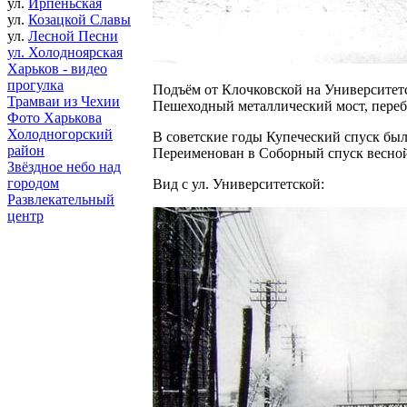
ул.
Ирпеньская
ул.
Козацкой Славы
ул.
Лесной Песни
ул. Холодноярская
Харьков - видео
прогулка
Подъём от Клочковской на Университетс
Трамваи из Чехии
Пешеходный металлический мост, перебр
Фото Харькова
Холодногорский
В советские годы Купеческий спуск был
район
Переименован в Соборный спуск весной
Звёздное небо над
городом
Вид с ул. Университетской:
Развлекательный
центр