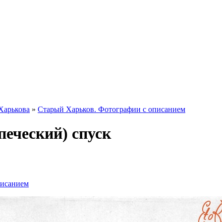
Харькова
»
Старый Харьков. Фотографии с описанием
еческий) спуск
писанием