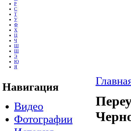
Р
С
Т
У
Ф
Х
Ц
Ч
Ш
Щ
Э
Ю
Я
Главна
Навигация
Пере
Видео
Черн
Фотографии