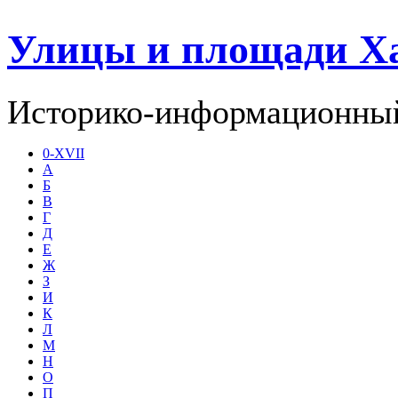
Улицы и площади Х
Историко-информационный
0-XVII
А
Б
В
Г
Д
Е
Ж
З
И
К
Л
М
Н
О
П