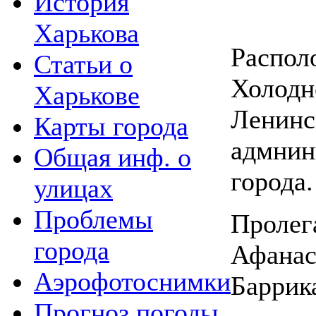
История
Харькова
Распол
Статьи о
Холодн
Харькове
Ленинс
Карты города
адмнин
Общая инф. о
города.
улицах
Проблемы
Пролега
города
Афанас
Аэрофотоснимки
Баррик
Прогноз погоды