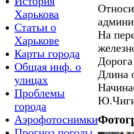
История
Относи
Харькова
админи
Статьи о
На пер
Харькове
железн
Карты города
Дорога
Общая инф. о
Длина 
улицах
Начинае
Проблемы
Ю.Чиги
города
Аэрофотоснимки
Фотог
Прогноз погоды