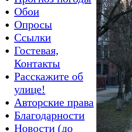
Обои
Опросы
Ссылки
Гостевая,
Контакты
Расскажите об
улице!
Авторские права
Благодарности
Новости (до