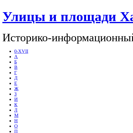
Улицы и площади Х
Историко-информационный
0-XVII
А
Б
В
Г
Д
Е
Ж
З
И
К
Л
М
Н
О
П