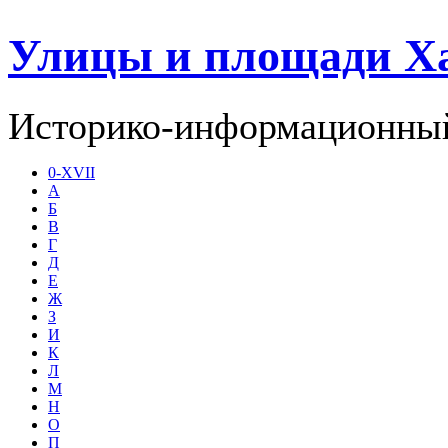
Улицы и площади Х
Историко-информационный
0-XVII
А
Б
В
Г
Д
Е
Ж
З
И
К
Л
М
Н
О
П