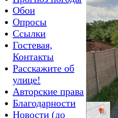
Обои
Опросы
Ссылки
Гостевая,
Контакты
Расскажите об
улице!
Авторские права
Благодарности
Новости (до