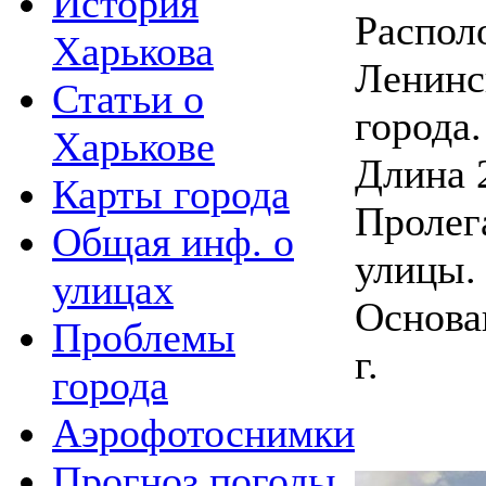
История
Распол
Харькова
Ленинс
Статьи о
города.
Харькове
Длина 
Карты города
Пролег
Общая инф. о
улицы.
улицах
Основан
Проблемы
г.
города
Аэрофотоснимки
Прогноз погоды