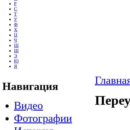
Р
С
Т
У
Ф
Х
Ц
Ч
Ш
Щ
Э
Ю
Я
Главна
Навигация
Пере
Видео
Фотографии