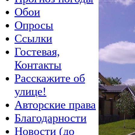
Обои
Опросы
Ссылки
Гостевая,
Контакты
Расскажите об
улице!
Авторские права
Благодарности
Новости (до