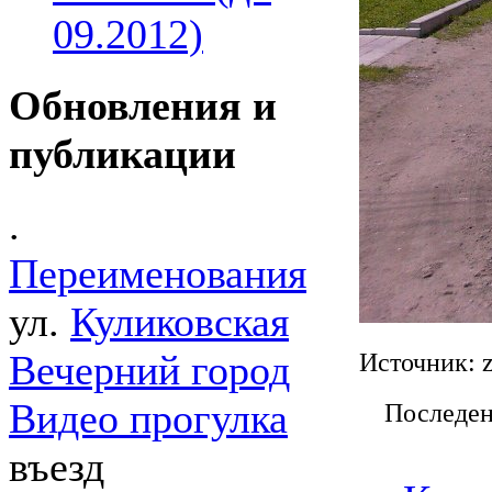
09.2012)
Обновления и
публикации
.
Переименования
ул.
Куликовская
Вечерний город
Источник: z
Видео прогулка
Последен
въезд