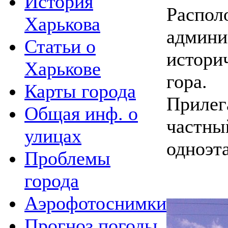
История
Распол
Харькова
админи
Статьи о
истори
Харькове
гора.
Карты города
Прилег
Общая инф. о
частны
улицах
одноэт
Проблемы
города
Аэрофотоснимки
Прогноз погоды