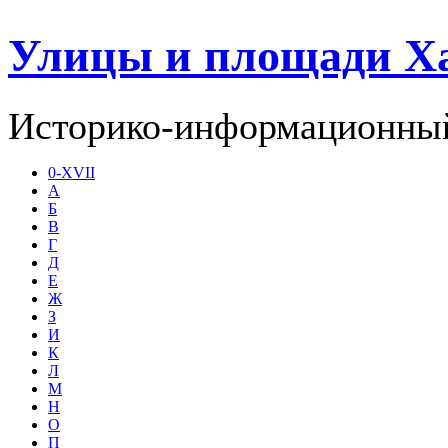
Улицы и площади Х
Историко-информационный
0-XVII
А
Б
В
Г
Д
Е
Ж
З
И
К
Л
М
Н
О
П