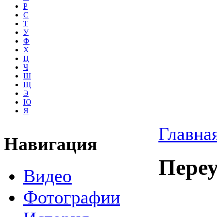
Р
С
Т
У
Ф
Х
Ц
Ч
Ш
Щ
Э
Ю
Я
Главна
Навигация
Пере
Видео
Фотографии