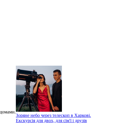
домами.
Зоряне небо через телескоп в Харкові.
Екскурсія для двох, для сім'ї і друзів