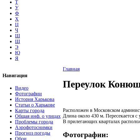
Т
У
Ф
Х
Ц
Ч
Ш
Щ
Э
Ю
Я
Главная
Навигация
Переулок Коню
Видео
Фотографии
История Харькова
Статьи о Харькове
Расположен в Московском админис
Карты города
Длина около 430 м. Пересекается с
Общая инф. о улицах
В прилегающих кварталах располо
Проблемы города
Аэрофотоснимки
Прогноз погоды
Фотографии:
Обои