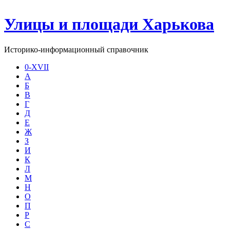
Улицы и площади Харькова
Историко-информационный справочник
0-XVII
А
Б
В
Г
Д
Е
Ж
З
И
К
Л
М
Н
О
П
Р
С