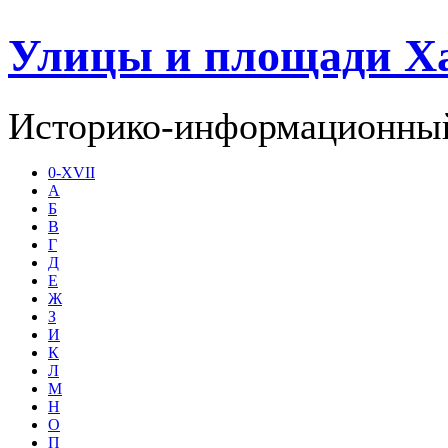
Улицы и площади Х
Историко-информационный
0-XVII
А
Б
В
Г
Д
Е
Ж
З
И
К
Л
М
Н
О
П