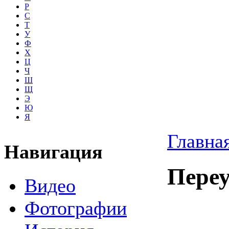
Р
С
Т
У
Ф
Х
Ц
Ч
Ш
Щ
Э
Ю
Я
Главна
Навигация
Пере
Видео
Фотографии