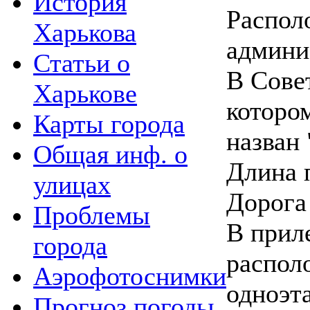
История
Распол
Харькова
админи
Статьи о
В Сове
Харькове
которо
Карты города
назван
Общая инф. о
Длина 
улицах
Дорога
Проблемы
В прил
города
распол
Аэрофотоснимки
одноэт
Прогноз погоды