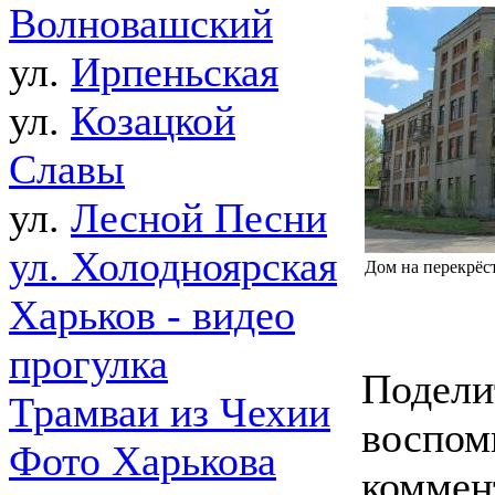
Волновашский
ул.
Ирпеньская
ул.
Козацкой
Славы
ул.
Лесной Песни
ул. Холодноярская
Дом на перекрёст
Харьков - видео
прогулка
Подели
Трамваи из Чехии
воспом
Фото Харькова
коммен