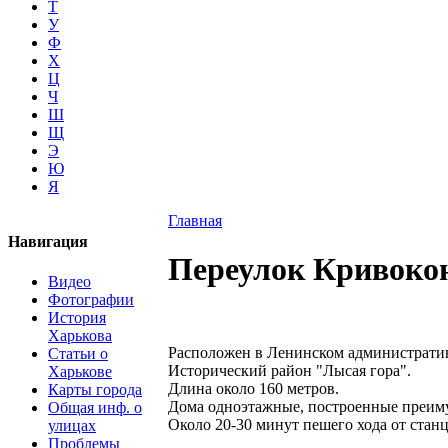
Т
У
Ф
Х
Ц
Ч
Ш
Щ
Э
Ю
Я
Главная
Навигация
Переулок Кривоко
Видео
Фотографии
История
Харькова
Расположен в Ленинском административ
Статьи о
Исторический район "Лысая гора".
Харькове
Длина около 160 метров.
Карты города
Дома одноэтажные, построенные преиму
Общая инф. о
Около 20-30 минут пешего хода от стан
улицах
Проблемы