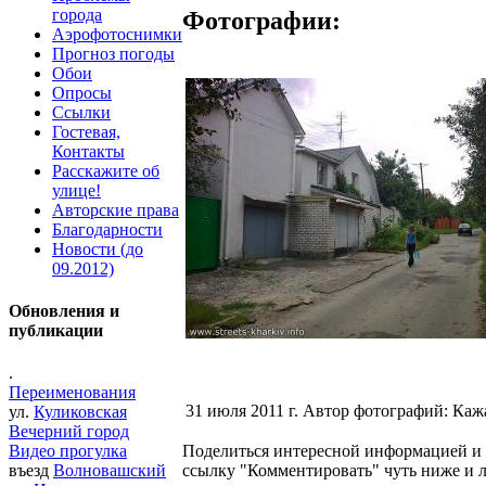
города
Фотографии:
Аэрофотоснимки
Прогноз погоды
Обои
Опросы
Ссылки
Гостевая,
Контакты
Расскажите об
улице!
Авторские права
Благодарности
Новости (до
09.2012)
Обновления и
публикации
.
Переименования
31 июля 2011 г. Автор фотографий: Каж
ул.
Куликовская
Вечерний город
Поделиться интересной информацией и 
Видео прогулка
ссылку "Комментировать" чуть ниже и л
въезд
Волновашский