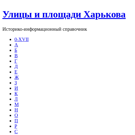
Улицы и площади Харькова
Историко-информационный справочник
0-XVII
А
Б
В
Г
Д
Е
Ж
З
И
К
Л
М
Н
О
П
Р
С