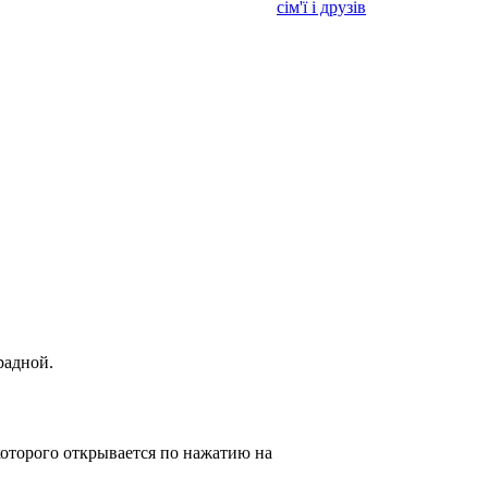
сім'ї і друзів
радной.
оторого открывается по нажатию на