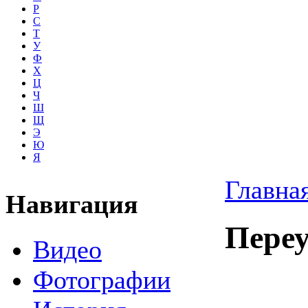
Р
С
Т
У
Ф
Х
Ц
Ч
Ш
Щ
Э
Ю
Я
Главна
Навигация
Переу
Видео
Фотографии