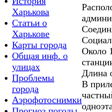
История
Распол
Харькова
админи
Статьи о
Соедин
Харькове
Социал
Карты города
Около 
Общая инф. о
станци
улицах
Длина 
Проблемы
В прил
города
частны
Аэрофотоснимки
одноэт
Прогноз погоды