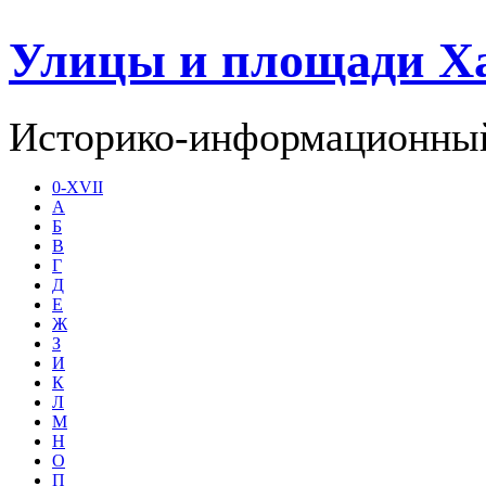
Улицы и площади Х
Историко-информационный
0-XVII
А
Б
В
Г
Д
Е
Ж
З
И
К
Л
М
Н
О
П