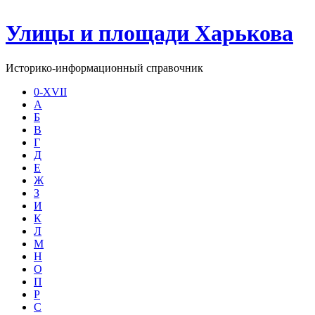
Улицы и площади Харькова
Историко-информационный справочник
0-XVII
А
Б
В
Г
Д
Е
Ж
З
И
К
Л
М
Н
О
П
Р
С