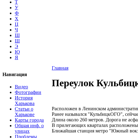
Т
У
Ф
Х
Ц
Ч
Ш
Щ
Э
Ю
Я
Главная
Навигация
Переулок Кульбиц
Видео
Фотографии
История
Харькова
Расположен в Ленинском административ
Статьи о
Ранее назывался "КульбицкОГО", сейчас
Харькове
Длина около 260 метров. Дорога не асфа
Карты города
В прилегающих кварталах расположены
Общая инф. о
Ближайшая станция метро "Южный вокза
улицах
Проблемы