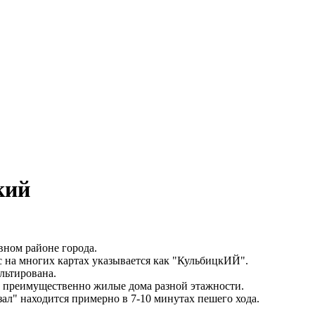
кий
ном районе города.
 на многих картах указывается как "КульбицкИЙ".
льтирована.
 преимущественно жилые дома разной этажности.
л" находится примерно в 7-10 минутах пешего хода.