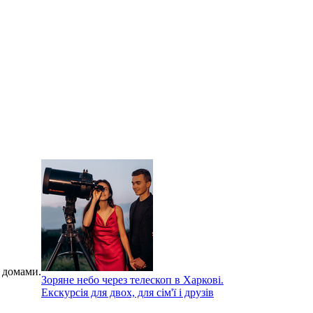
 домами.
Зоряне небо через телескоп в Харкові.
Екскурсія для двох, для сім'ї і друзів