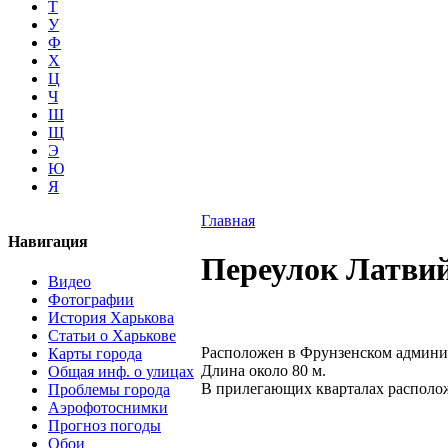
Т
У
Ф
Х
Ц
Ч
Ш
Щ
Э
Ю
Я
Главная
Навигация
Переулок Латви
Видео
Фотографии
История Харькова
Статьи о Харькове
Расположен в Фрунзенском админи
Карты города
Длина около 80 м.
Общая инф. о улицах
В прилегающих кварталах располо
Проблемы города
Аэрофотоснимки
Прогноз погоды
Обои