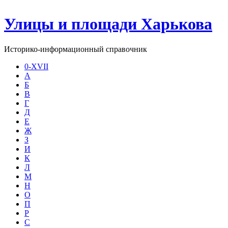
Улицы и площади Харькова
Историко-информационный справочник
0-XVII
А
Б
В
Г
Д
Е
Ж
З
И
К
Л
М
Н
О
П
Р
С