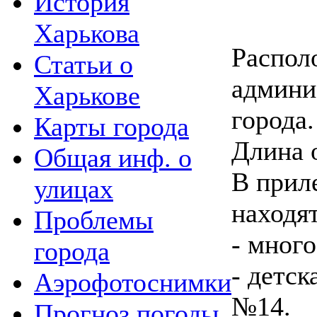
История
Харькова
Распол
Статьи о
админи
Харькове
города.
Карты города
Длина 
Общая инф. о
В прил
улицах
находят
Проблемы
- мног
города
- детс
Аэрофотоснимки
№14.
Прогноз погоды