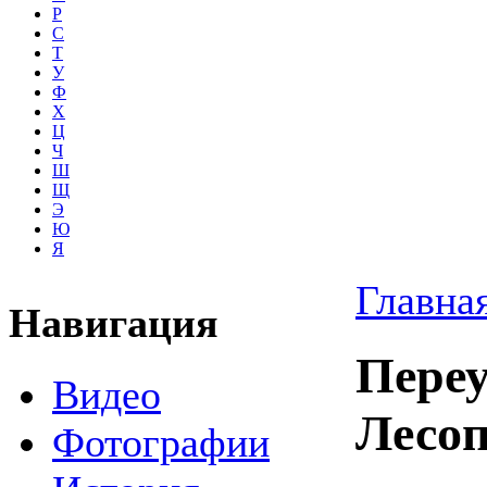
Р
С
Т
У
Ф
Х
Ц
Ч
Ш
Щ
Э
Ю
Я
Главна
Навигация
Пере
Видео
Лесоп
Фотографии