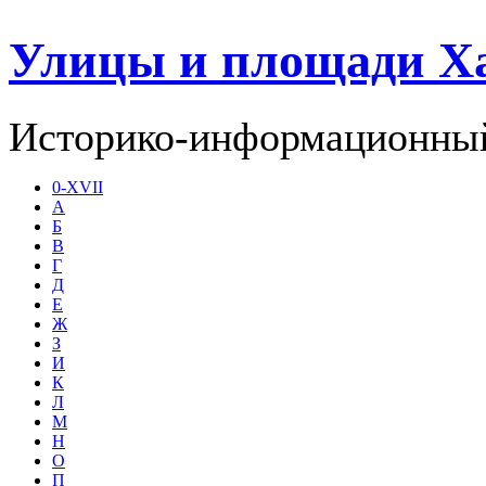
Улицы и площади Х
Историко-информационный
0-XVII
А
Б
В
Г
Д
Е
Ж
З
И
К
Л
М
Н
О
П