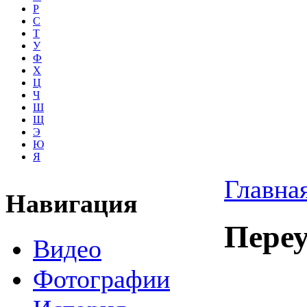
Р
С
Т
У
Ф
Х
Ц
Ч
Ш
Щ
Э
Ю
Я
Главна
Навигация
Переу
Видео
Фотографии