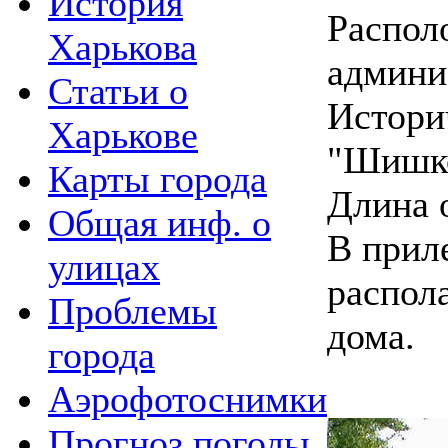
История
Распол
Харькова
админи
Статьи о
Истори
Харькове
"Шишко
Карты города
Длина 
Общая инф. о
В прил
улицах
распол
Проблемы
дома.
города
Аэрофотоснимки
Прогноз погоды