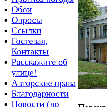
Обои
Опросы
Ссылки
Гостевая,
Контакты
Расскажите об
улице!
Авторские права
Благодарности
Новости (до