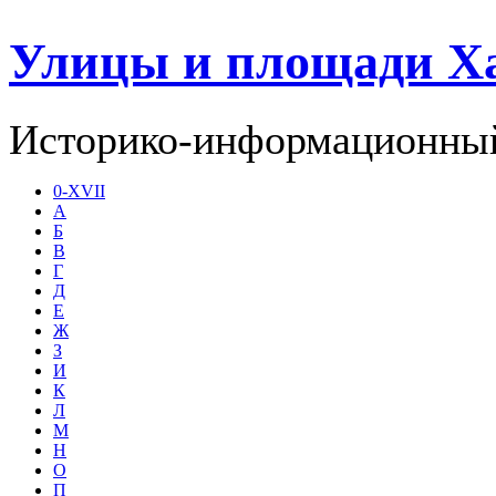
Улицы и площади Х
Историко-информационный
0-XVII
А
Б
В
Г
Д
Е
Ж
З
И
К
Л
М
Н
О
П