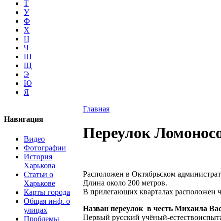
Т
У
Ф
Х
Ц
Ч
Ш
Щ
Э
Ю
Я
Главная
Навигация
Переулок Ломонос
Видео
Фотографии
История
Харькова
Расположен в Октябрьском администрат
Статьи о
Длина около 200 метров.
Харькове
В прилегающих кварталах расположен 
Карты города
Общая инф. о
Назван переулок в честь Михаила Ва
улицах
Первый русский учёный-естествоиспытат
Проблемы