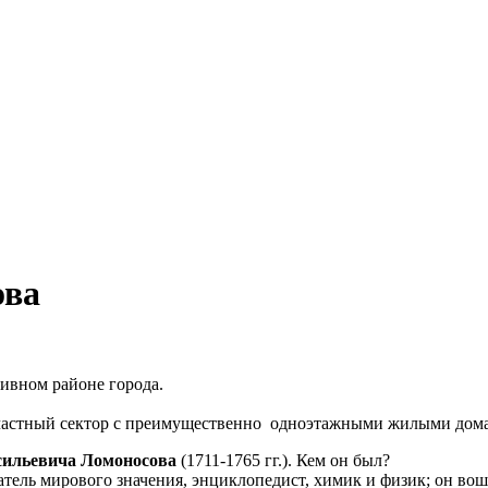
ова
ивном районе города.
частный сектор с преимущественно одноэтажными жилыми дом
сильевича Ломоносова
(1711-1765 гг.). Кем он был?
ель мирового значения, энциклопедист, химик и физик; он вош