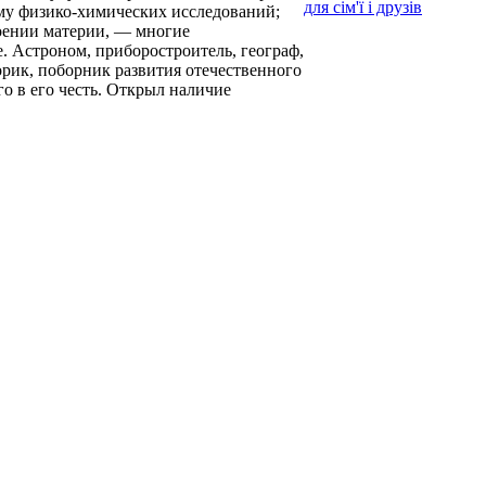
для сім'ї і друзів
мму физико-химических исследований;
роении материи, — многие
. Астроном, приборостроитель, географ,
торик, поборник развития отечественного
о в его честь. Открыл наличие