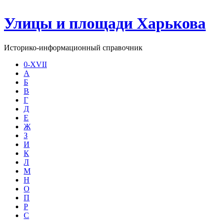
Улицы и площади Харькова
Историко-информационный справочник
0-XVII
А
Б
В
Г
Д
Е
Ж
З
И
К
Л
М
Н
О
П
Р
С