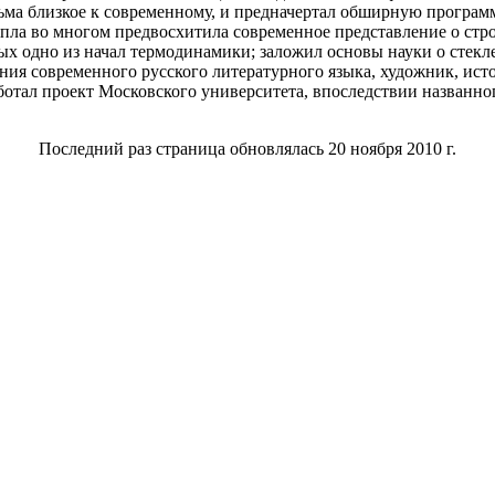
сьма близкое к современному, и предначертал обширную програ
епла во многом предвосхитила современное представление о ст
ых одно из начал термодинамики; заложил основы науки о стекле
вания современного русского литературного языка, художник, ис
ботал проект Московского университета, впоследствии названног
Последний раз страница обновлялась 20 ноября 2010 г.