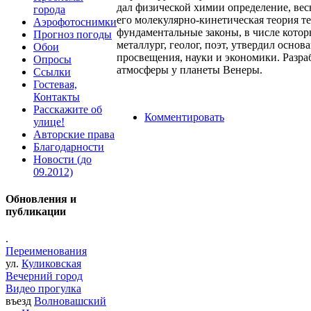
дал физической химии определение, ве
города
его молекулярно-кинетическая теория т
Аэрофотоснимки
фундаментальные законы, в числе котор
Прогноз погоды
металлург, геолог, поэт, утвердил осно
Обои
просвещения, науки и экономики. Разра
Опросы
атмосферы у планеты Венеры.
Ссылки
Гостевая,
Контакты
Расскажите об
Комментировать
улице!
Авторские права
Благодарности
Новости (до
09.2012)
Обновления и
публикации
.
Переименования
ул.
Куликовская
Вечерний город
Видео прогулка
въезд
Волновашский