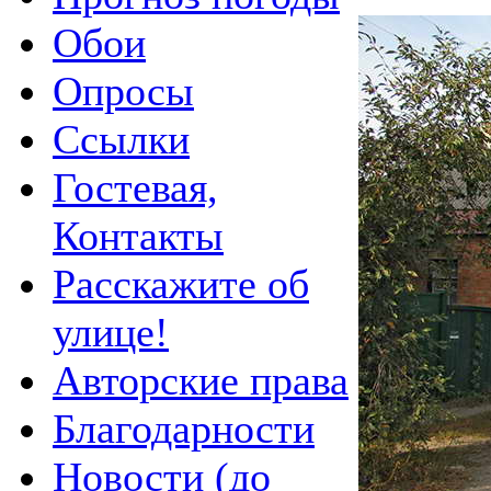
Обои
Опросы
Ссылки
Гостевая,
Контакты
Расскажите об
улице!
Авторские права
Благодарности
Новости (до