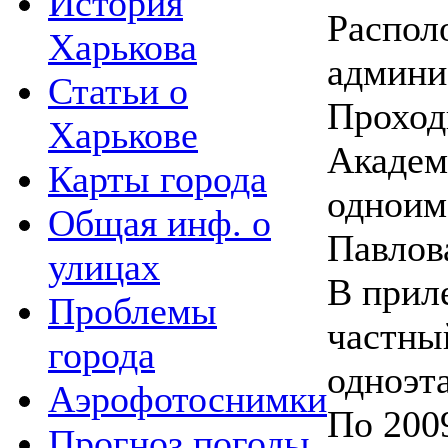
История
Распол
Харькова
админи
Статьи о
Проход
Харькове
Академ
Карты города
одноим
Общая инф. о
Павлов
улицах
В прил
Проблемы
частны
города
одноэт
Аэрофотоснимки
По 2009
Прогноз погоды