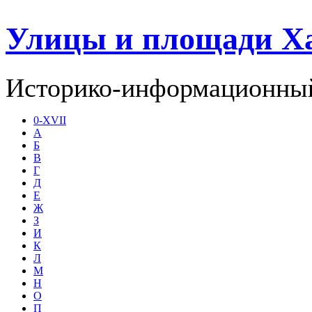
Улицы и площади Х
Историко-информационный
0-XVII
А
Б
В
Г
Д
Е
Ж
З
И
К
Л
М
Н
О
П