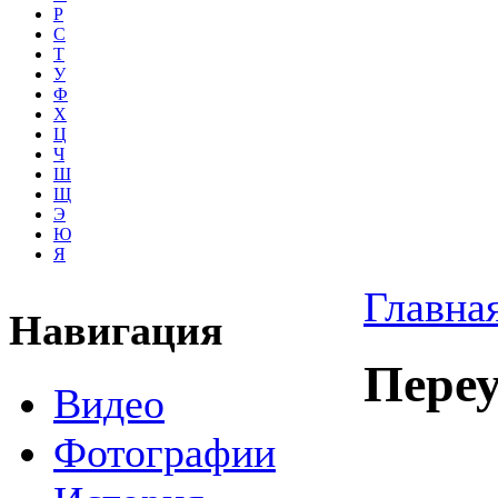
Р
С
Т
У
Ф
Х
Ц
Ч
Ш
Щ
Э
Ю
Я
Главна
Навигация
Пере
Видео
Фотографии