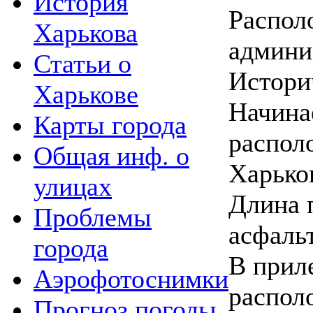
История
Распол
Харькова
админи
Статьи о
Истори
Харькове
Начинае
Карты города
распол
Общая инф. о
Харько
улицах
Длина 
Проблемы
асфаль
города
В прил
Аэрофотоснимки
распол
Прогноз погоды