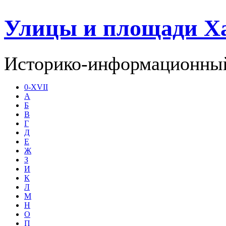
Улицы и площади Х
Историко-информационный
0-XVII
А
Б
В
Г
Д
Е
Ж
З
И
К
Л
М
Н
О
П