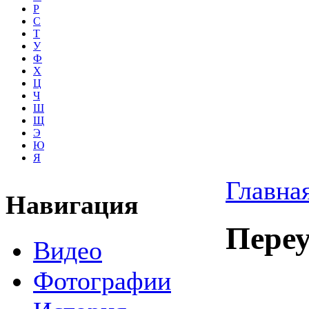
Р
С
Т
У
Ф
Х
Ц
Ч
Ш
Щ
Э
Ю
Я
Главна
Навигация
Пере
Видео
Фотографии