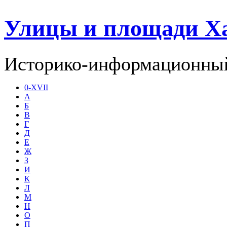
Улицы и площади Х
Историко-информационный
0-XVII
А
Б
В
Г
Д
Е
Ж
З
И
К
Л
М
Н
О
П