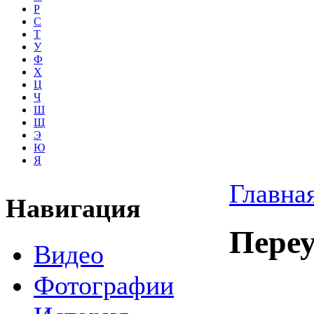
Р
С
Т
У
Ф
Х
Ц
Ч
Ш
Щ
Э
Ю
Я
Главна
Навигация
Пере
Видео
Фотографии