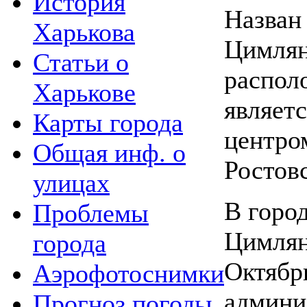
История
Назван 
Харькова
Цимлян
Статьи о
распол
Харькове
являет
Карты города
центро
Общая инф. о
Ростов
улицах
В горо
Проблемы
Цимлян
города
Октябр
Аэрофотоснимки
админи
Прогноз погоды