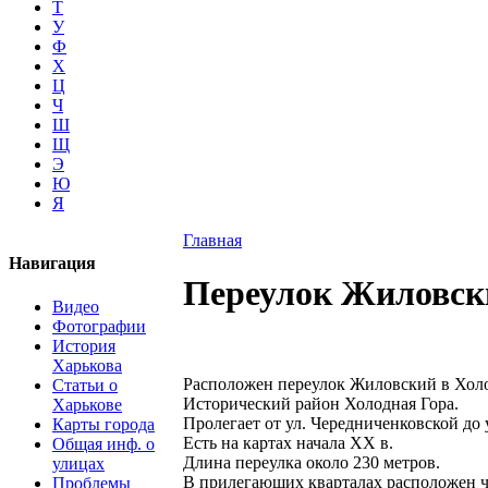
Т
У
Ф
Х
Ц
Ч
Ш
Щ
Э
Ю
Я
Главная
Навигация
Переулок Жиловск
Видео
Фотографии
История
Харькова
Расположен переулок Жиловский в Холо
Статьи о
Исторический район Холодная Гора.
Харькове
Пролегает от ул. Чередниченковской до 
Карты города
Есть на картах начала ХХ в.
Общая инф. о
Длина переулка около 230 метров.
улицах
В прилегающих кварталах расположен 
Проблемы