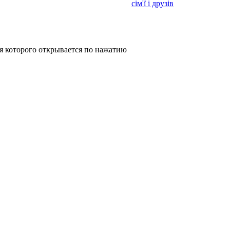
сім'ї і друзів
 которого открывается по нажатию