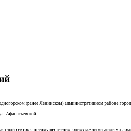
ий
дногорском (ранее Ленинском) административном районе город
ул. Афанасьевской.
частный сектор с преимущественно одноэтажными жилыми дом