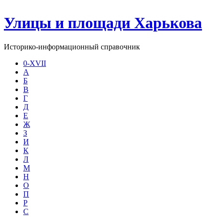
Улицы и площади Харькова
Историко-информационный справочник
0-XVII
А
Б
В
Г
Д
Е
Ж
З
И
К
Л
М
Н
О
П
Р
С