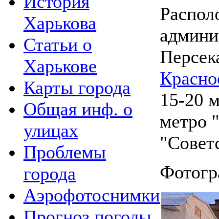
История
Распол
Харькова
админи
Статьи о
Персек
Харькове
Красно
Карты города
15-20 
Общая инф. о
метро 
улицах
"Совет
Проблемы
Фотогр
города
Аэрофотоснимки
Прогноз погоды