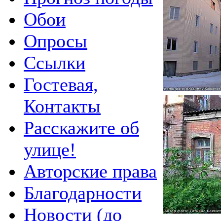
Обои
Опросы
Ссылки
Гостевая,
Контакты
Расскажите об
улице!
Авторские права
Благодарности
Новости (до