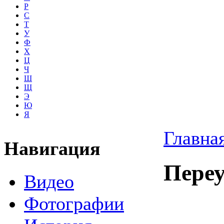
Р
С
Т
У
Ф
Х
Ц
Ч
Ш
Щ
Э
Ю
Я
Главна
Навигация
Пере
Видео
Фотографии