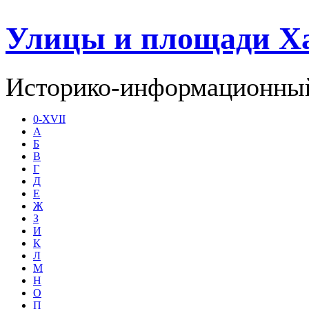
Улицы и площади Х
Историко-информационный
0-XVII
А
Б
В
Г
Д
Е
Ж
З
И
К
Л
М
Н
О
П