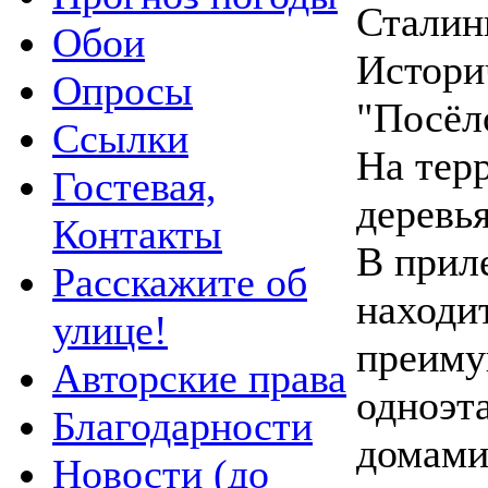
Сталин
Обои
Истори
Опросы
"Посёл
Ссылки
На тер
Гостевая,
деревья
Контакты
В прил
Расскажите об
находи
улице!
преиму
Авторские права
одноэ
Благодарности
домами
Новости (до