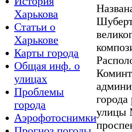
История
Назван
Харькова
Шуберт
Статьи о
велико
Харькове
композ
Карты города
Распол
Общая инф. о
Коминт
улицах
админи
Проблемы
города
города
улицы 
Аэрофотоснимки
проспе
Прогноз погоды