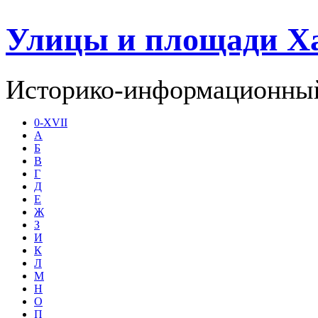
Улицы и площади Х
Историко-информационный
0-XVII
А
Б
В
Г
Д
Е
Ж
З
И
К
Л
М
Н
О
П