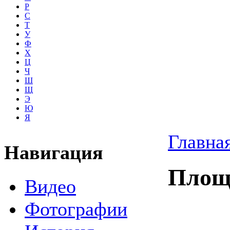
Р
С
Т
У
Ф
Х
Ц
Ч
Ш
Щ
Э
Ю
Я
Главна
Навигация
Площ
Видео
Фотографии