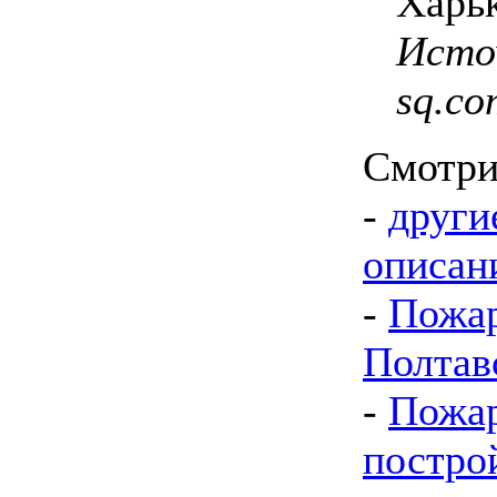
Харьк
Исто
sq.co
Смотри
-
други
описан
-
Пожар
Полтав
-
Пожар
постро