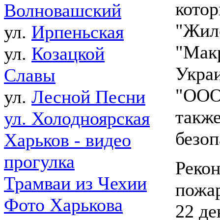
котор
Волновашский
"Жил
ул.
Ирпеньская
"Мак
ул.
Козацкой
Укра
Славы
"ООО 
ул.
Лесной Песни
такж
ул. Холодноярская
безоп
Харьков - видео
прогулка
Реко
Трамваи из Чехии
пожа
Фото Харькова
22 де