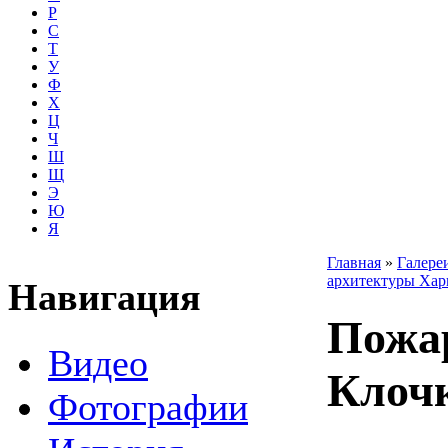
Р
С
Т
У
Ф
Х
Ц
Ч
Ш
Щ
Э
Ю
Я
Главная
»
Галере
архитектуры Хар
Навигация
Пожар
Видео
Клочк
Фотографии