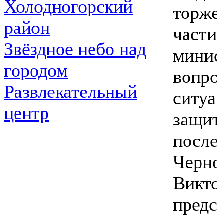
Холодногорский
торж
район
части
Звёздное небо над
мини
городом
вопр
Развлекательный
ситуа
центр
защит
посл
Черн
Викто
предс