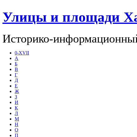
Улицы и площади Х
Историко-информационный
0-XVII
А
Б
В
Г
Д
Е
Ж
З
И
К
Л
М
Н
О
П