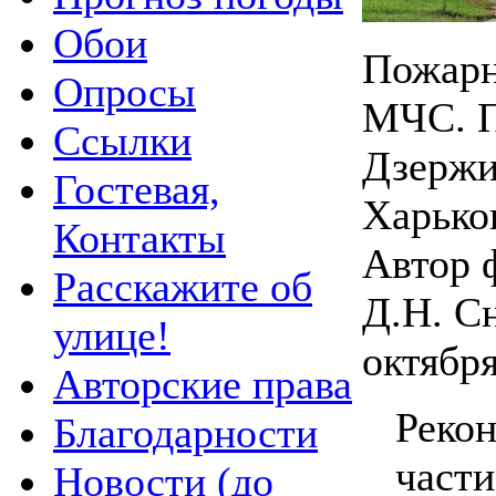
Обои
Пожарн
Опросы
МЧС. П
Ссылки
Дзержи
Гостевая,
Харько
Контакты
Автор 
Расскажите об
Д.Н. С
улице!
октября
Авторские права
Реко
Благодарности
части
Новости (до