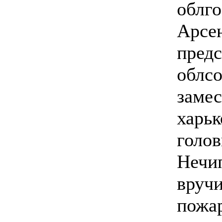
облг
Арсен
предс
облсо
замес
харьк
голо
Нечип
вручи
пожар