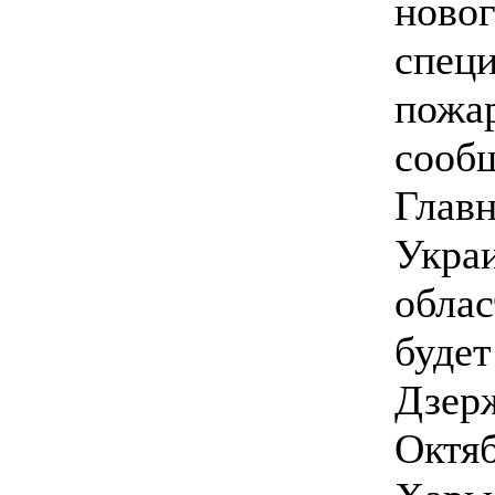
ново
спец
пожар
сооб
Глав
Укра
облас
будет
Дзер
Октя