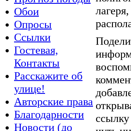
лагеря,
Обои
распол
Опросы
Ссылки
Подели
Гостевая,
информ
Контакты
воспом
Расскажите об
коммен
улице!
добавл
Авторские права
открыв
Благодарности
ссылку
Новости (до
чуть ни