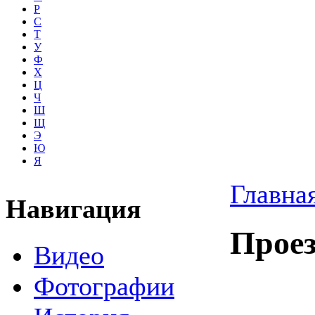
Р
С
Т
У
Ф
Х
Ц
Ч
Ш
Щ
Э
Ю
Я
Главна
Навигация
Прое
Видео
Фотографии