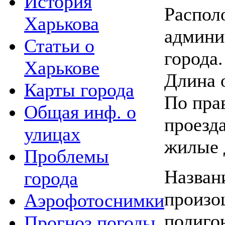
История
Распол
Харькова
админи
Статьи о
города.
Харькове
Длина 
Карты города
По пра
Общая инф. о
проезд
улицах
жилые д
Проблемы
Назван
города
произо
Аэрофотоснимки
полиго
Прогноз погоды