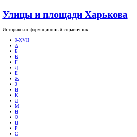
Улицы и площади Харькова
Историко-информационный справочник
0-XVII
А
Б
В
Г
Д
Е
Ж
З
И
К
Л
М
Н
О
П
Р
С