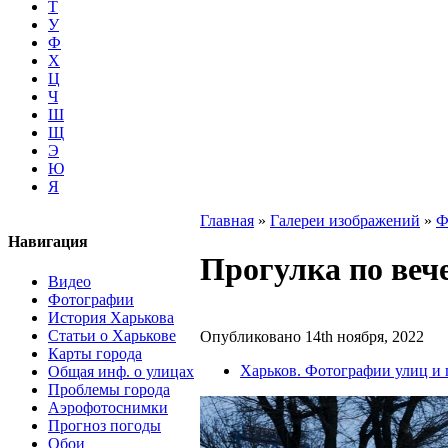
Т
У
Ф
Х
Ц
Ч
Ш
Щ
Э
Ю
Я
Главная
»
Галереи изображений
»
Ф
Навигация
Прогулка по веч
Видео
Фотографии
История Харькова
Статьи о Харькове
Опубликовано 14th ноября, 2022
Карты города
Харьков. Фотографии улиц и
Общая инф. о улицах
Проблемы города
Аэрофотоснимки
Прогноз погоды
Обои