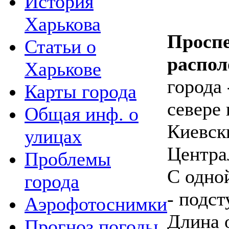
История
Харькова
Проспе
Статьи о
распо
Харькове
города 
Карты города
севере 
Общая инф. о
Киевск
улицах
Центра
Проблемы
С одной
города
- подст
Аэрофотоснимки
Длина 
Прогноз погоды