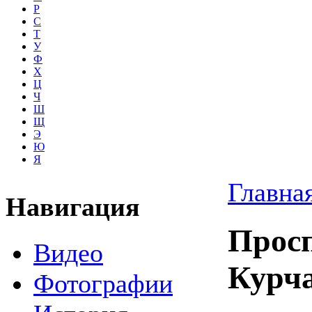
Р
С
Т
У
Ф
Х
Ц
Ч
Ш
Щ
Э
Ю
Я
Главна
Навигация
Прос
Видео
Курч
Фотографии