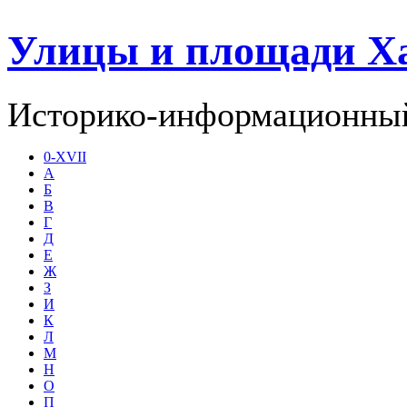
Улицы и площади Х
Историко-информационный
0-XVII
А
Б
В
Г
Д
Е
Ж
З
И
К
Л
М
Н
О
П