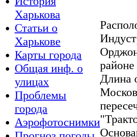
История
Харькова
Распол
Статьи о
Индуст
Харькове
Орджон
Карты города
районе
Общая инф. о
Длина о
улицах
Москов
Проблемы
пересе
города
"Тракт
Аэрофотоснимки
Основан
Прогноз погоды