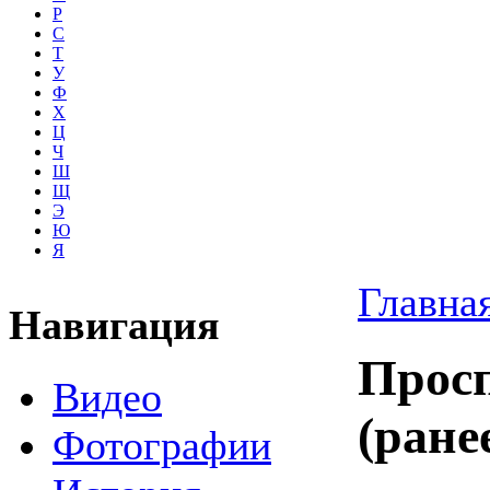
Р
С
Т
У
Ф
Х
Ц
Ч
Ш
Щ
Э
Ю
Я
Главна
Навигация
Прос
Видео
(ране
Фотографии