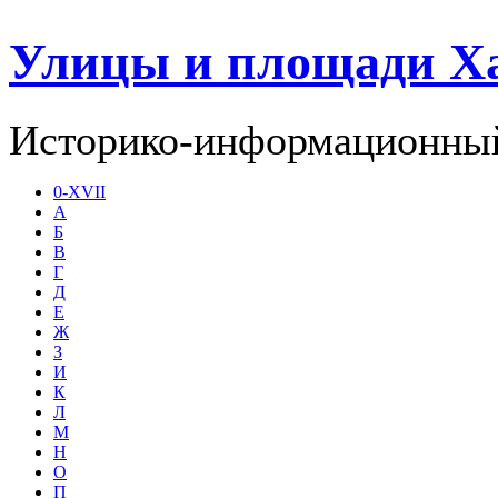
Улицы и площади Х
Историко-информационный
0-XVII
А
Б
В
Г
Д
Е
Ж
З
И
К
Л
М
Н
О
П