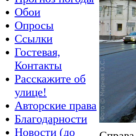
Обои
Опросы
Ссылки
Гостевая,
Контакты
Расскажите об
улице!
Авторские права
Благодарности
Новости (до
Справа