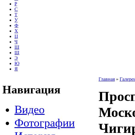
Р
С
Т
У
Ф
Х
Ц
Ч
Ш
Щ
Э
Ю
Я
Главная
»
Галере
Навигация
Просп
Видео
Моско
Фотографии
Чиги